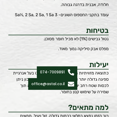
חלודה, אבנית בדרגה גבוהה.
עומד בתקני החספוס השונים- 3 Sa1⁄2, 2 Sa, 2 Sa, 1 Sa
בטיחות
נטול גבישים (1%) לא מכיל חומר מסוכן.
מפלס אבק סיליקה נמוך מאוד.
יעילות
074-7009891
כתוצאה מזוויתיות הגרגרים BEKAGRIT הינו בעל אנרגיית
ספיגה גדולה יותר ובעל יעילות מרבית, בשימוש נכון ניתן
office@astal.co.il
לכסות שטח רחב יותר עם צפיפות גרגירים גבוהה תוך
שמירה על שימוש קטן בחומר.
למה מתאים?
רוב הזמן נמצא במלאי בכמות גדולה, זול ויעיל, מתאים