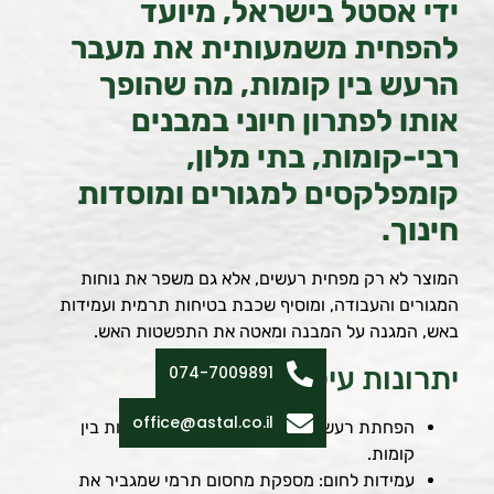
ידי אסטל בישראל, מיועד
להפחית משמעותית את מעבר
הרעש בין קומות, מה שהופך
אותו לפתרון חיוני במבנים
רבי-קומות, בתי מלון,
קומפלקסים למגורים ומוסדות
חינוך.
המוצר לא רק מפחית רעשים, אלא גם משפר את נוחות
המגורים והעבודה, ומוסיף שכבת בטיחות תרמית ועמידות
באש, המגנה על המבנה ומאטה את התפשטות האש.
יתרונות עיקריים:
074-7009891
office@astal.co.il
הפחתת רעש: חוסם רעש אווירי ורעש ממכות בין
קומות.
עמידות לחום: מספקת מחסום תרמי שמגביר את