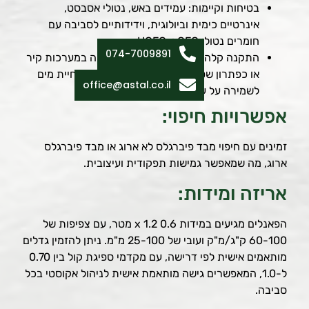
בטיחות וקיימות: עמידים באש, נטולי אסבסט,
אינרטיים כימית וביולוגית, וידידותיים לסביבה עם
חומרים נטולי CFC ו-HCFC.
074-7009891
התקנה קלה: מיועדים להתקנה פשוטה במערכות קיר
או כפתרון שטוח על הקירות, עם תכונות דחיית מים
office@astal.co.il
לשמירה על עמידות.
אפשרויות חיפוי:
זמינים עם חיפוי מבד פיברגלס לא ארוג או מבד פיברגלס
ארוג, מה שמאפשר גמישות תפקודית ועיצובית.
אריזה ומידות:
הפאנלים מגיעים במידות 0.6 x 1.2 מטר, עם צפיפות של
60-100 ק"ג/מ"ק ועובי של 25-100 מ"מ. ניתן להזמין גדלים
מותאמים אישית לפי דרישה, עם מקדמי ספיגת קול בין 0.70
ל-1.0, המאפשרים גישה מותאמת אישית לניהול אקוסטי בכל
סביבה.